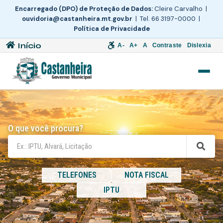
Encarregado (DPO) de Proteção de Dados:
Cleire Carvalho |
ouvidoria@castanheira.mt.gov.br
| Tel. 66 3197-0000 |
Política de Privacidade
Início
A-
A+
A
Contraste
Dislexia
O que você procura?
TELEFONES
NOTA FISCAL
IPTU