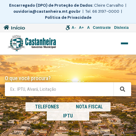
Encarregado (DPO) de Proteção de Dados:
Cleire Carvalho |
ouvidoria@castanheira.mt.gov.br
| Tel. 66 3197-0000 |
Política de Privacidade
Início
A-
A+
A
Contraste
Dislexia
O que você procura?
TELEFONES
NOTA FISCAL
IPTU