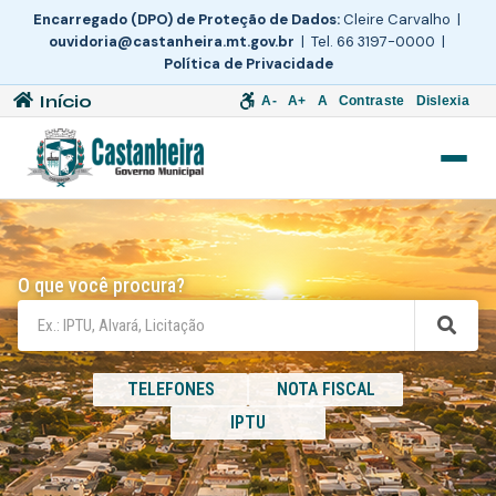
Encarregado (DPO) de Proteção de Dados:
Cleire Carvalho |
ouvidoria@castanheira.mt.gov.br
| Tel. 66 3197-0000 |
Política de Privacidade
Início
A-
A+
A
Contraste
Dislexia
O que você procura?
TELEFONES
NOTA FISCAL
IPTU