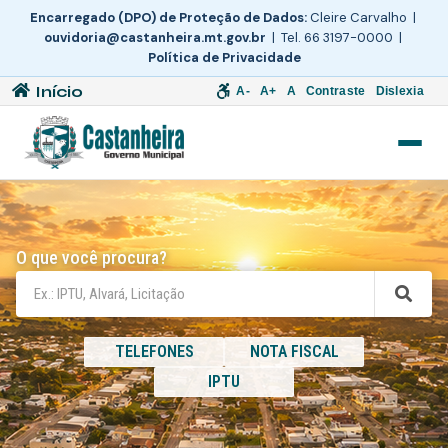
Encarregado (DPO) de Proteção de Dados:
Cleire Carvalho |
ouvidoria@castanheira.mt.gov.br
| Tel. 66 3197-0000 |
Política de Privacidade
Início
A-
A+
A
Contraste
Dislexia
O que você procura?
TELEFONES
NOTA FISCAL
IPTU