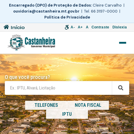
Encarregado (DPO) de Proteção de Dados:
Cleire Carvalho |
ouvidoria@castanheira.mt.gov.br
| Tel. 66 3197-0000 |
Política de Privacidade
Início
A-
A+
A
Contraste
Dislexia
O que você procura?
TELEFONES
NOTA FISCAL
IPTU