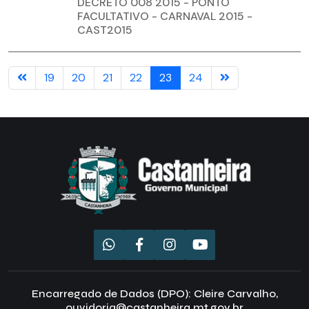
DECRETO 008 2015 - PONTO
FACULTATIVO - CARNAVAL 2015 -
CAST2015
19
20
21
22
23
24
Encarregado de Dados (DPO): Cleire Carvalho,
ouvidoria@castanheira.mt.gov.br