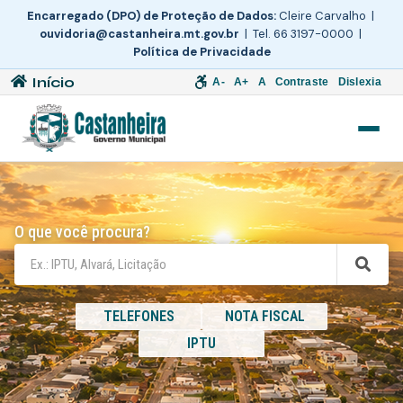
Encarregado (DPO) de Proteção de Dados:
Cleire Carvalho |
ouvidoria@castanheira.mt.gov.br
| Tel. 66 3197-0000 |
Política de Privacidade
Início
A-
A+
A
Contraste
Dislexia
O que você procura?
TELEFONES
NOTA FISCAL
IPTU