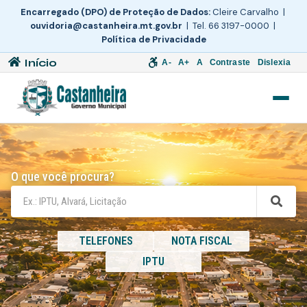
Encarregado (DPO) de Proteção de Dados:
Cleire Carvalho |
ouvidoria@castanheira.mt.gov.br
| Tel. 66 3197-0000 |
Política de Privacidade
Início
A-
A+
A
Contraste
Dislexia
O que você procura?
TELEFONES
NOTA FISCAL
IPTU