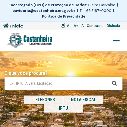
Encarregado (DPO) de Proteção de Dados:
Cleire Carvalho |
ouvidoria@castanheira.mt.gov.br
| Tel. 66 3197-0000 |
Política de Privacidade
Início
A-
A+
A
Contraste
Dislexia
O que você procura?
TELEFONES
NOTA FISCAL
IPTU