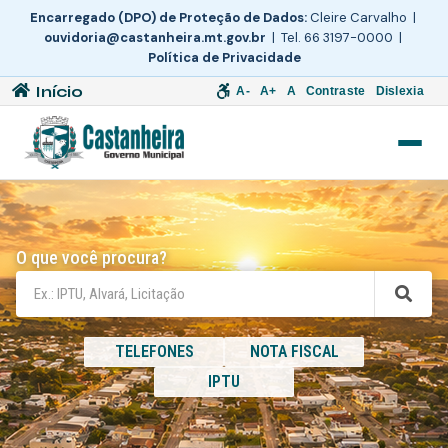
Encarregado (DPO) de Proteção de Dados:
Cleire Carvalho |
ouvidoria@castanheira.mt.gov.br
| Tel. 66 3197-0000 |
Política de Privacidade
Início
A-
A+
A
Contraste
Dislexia
O que você procura?
TELEFONES
NOTA FISCAL
IPTU