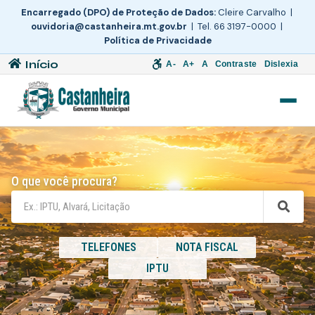
Encarregado (DPO) de Proteção de Dados:
Cleire Carvalho |
ouvidoria@castanheira.mt.gov.br
| Tel. 66 3197-0000 |
Política de Privacidade
Início
A-
A+
A
Contraste
Dislexia
O que você procura?
TELEFONES
NOTA FISCAL
IPTU