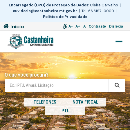
Encarregado (DPO) de Proteção de Dados:
Cleire Carvalho |
ouvidoria@castanheira.mt.gov.br
| Tel. 66 3197-0000 |
Política de Privacidade
Início
A-
A+
A
Contraste
Dislexia
O que você procura?
TELEFONES
NOTA FISCAL
IPTU