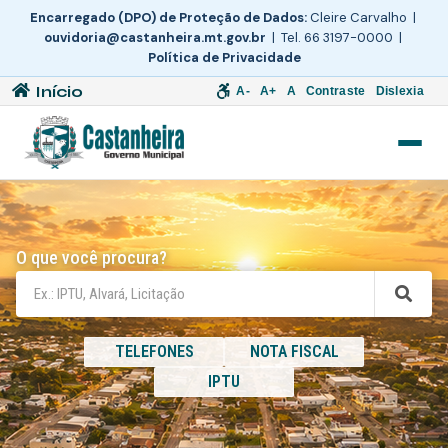
Encarregado (DPO) de Proteção de Dados:
Cleire Carvalho |
ouvidoria@castanheira.mt.gov.br
| Tel. 66 3197-0000 |
Política de Privacidade
Início
A-
A+
A
Contraste
Dislexia
O que você procura?
TELEFONES
NOTA FISCAL
IPTU