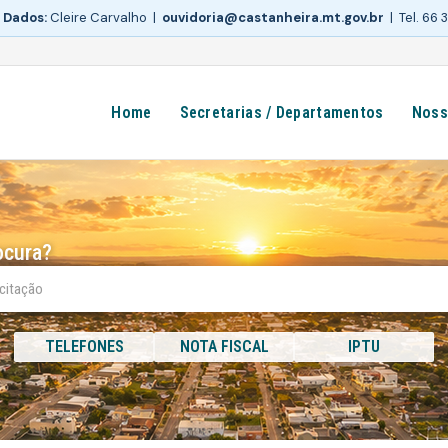
 Dados:
Cleire Carvalho |
ouvidoria@castanheira.mt.gov.br
| Tel. 66
Home
Secretarias / Departamentos
Noss
ocura?
TELEFONES
NOTA FISCAL
IPTU