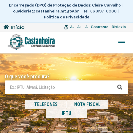
Encarregado (DPO) de Proteção de Dados:
Cleire Carvalho |
ouvidoria@castanheira.mt.gov.br
| Tel. 66 3197-0000 |
Política de Privacidade
Início
A-
A+
A
Contraste
Dislexia
O que você procura?
TELEFONES
NOTA FISCAL
IPTU