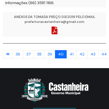
informações (66) 3581 1166.
ANEXOS DA TOMADA PREÇO 03/2018 PELO EMAIL
prefeituracastanheira@gmail.com
36
37
38
39
40
41
42
43
44