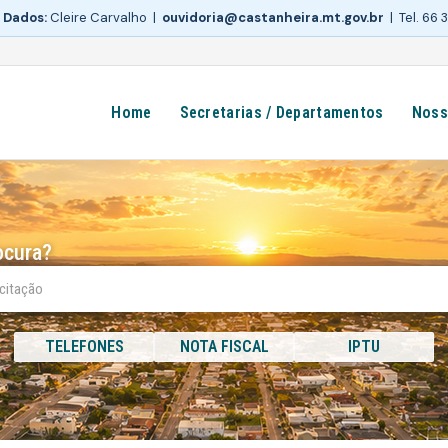
 Dados:
Cleire Carvalho |
ouvidoria@castanheira.mt.gov.br
| Tel. 66
Home
Secretarias / Departamentos
Noss
ocura?
TELEFONES
NOTA FISCAL
IPTU