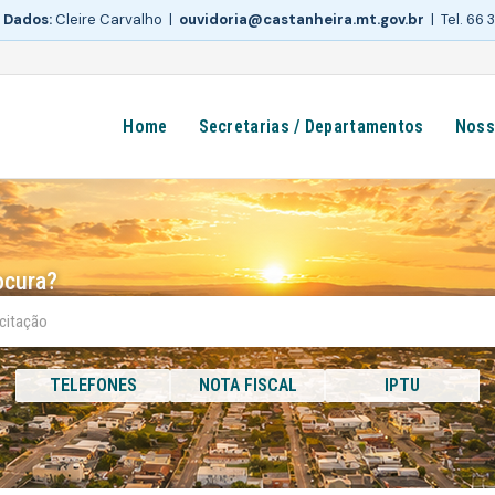
 Dados:
Cleire Carvalho |
ouvidoria@castanheira.mt.gov.br
| Tel. 66
Home
Secretarias / Departamentos
Noss
ocura?
TELEFONES
NOTA FISCAL
IPTU