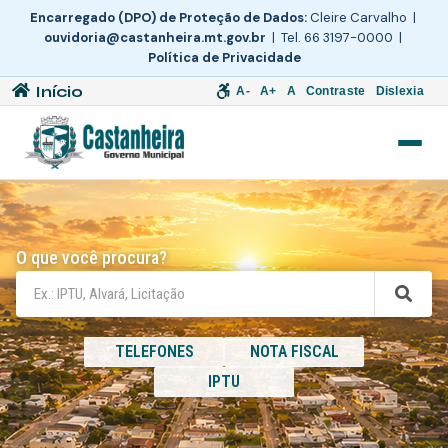
Encarregado (DPO) de Proteção de Dados:
Cleire Carvalho |
ouvidoria@castanheira.mt.gov.br
| Tel. 66 3197-0000 |
Política de Privacidade
Início
A-
A+
A
Contraste
Dislexia
O que você procura?
TELEFONES
NOTA FISCAL
IPTU