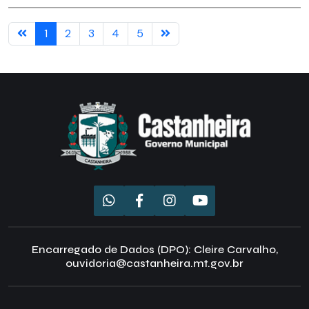
1
2
3
4
5
Encarregado de Dados (DPO): Cleire Carvalho,
ouvidoria@castanheira.mt.gov.br